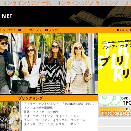
オンラインカジノ 一覧
オンラインカジノ ランキング
オ
ブリングリング
「マリー・アントワネット」「SOMEWHERE」のソフ
ィア・コッポラ最新作
監督：ソフィア・コッポラ
出演：エマ・ワトソン、ケイティ・チャン、
クレア・ジュリアン、イズラエル・ブルサール、
タイッサ・ファーミガ、レスリー・マン