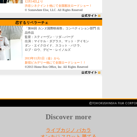
12月14日より
渋谷シネクイント他にて全国順次ロードショー！
© Somewhere Else, LLC. All Rights Reserved
恋するリベラーチェ
「第66回 カンヌ国際映画祭」コンペティション部門 出
品作品
監督：スティーヴン・ソダ―バーグ
出演：マイケル・ダグラス、マット・デイモン
ダン・エイクロイド、スコット・バクラ、
ロブ・ロウ、デビー・レイノルズ
2013
年11月1日（金）から
新宿ピカデリー他にて全国ロードショー！！
©2013 Home Box Office, Inc. All Rights Reserved
Discover more
ライブカジノ バカラ
オンカジ スロット 勝てる